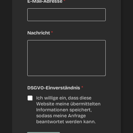
E-Mail-Adresse
*
n
v
e
r
s
t
Nachricht
*
ä
n
d
n
i
s
N
a
c
DSGVO-Einverständnis
*
h
r
Ich willige ein, dass diese
i
Website meine übermittelten
c
Informationen speichert,
h
sodass meine Anfrage
t
beantwortet werden kann.
D
S