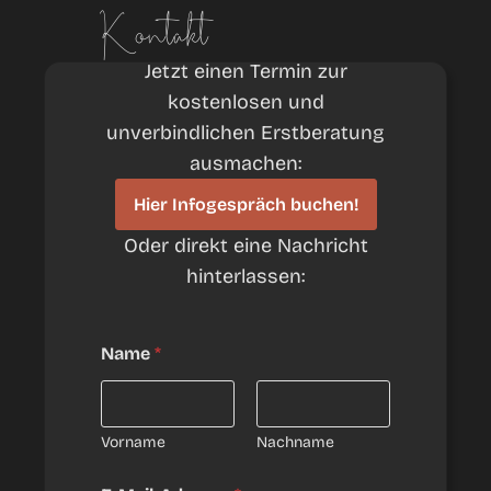
Kontakt
Jetzt einen Termin zur
kostenlosen und
unverbindlichen Erstberatung
ausmachen:
Hier Infogespräch buchen!
Oder direkt eine Nachricht
hinterlassen:
D
Name
*
S
G
V
O
-
Vorname
Nachname
E
i