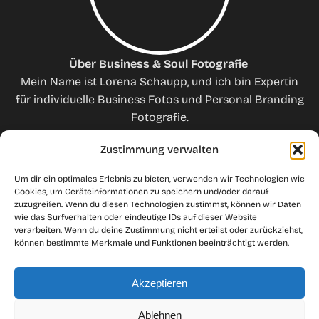
Über Business & Soul Fotografie
Mein Name ist Lorena Schaupp, und ich bin Expertin
für individuelle Business Fotos und Personal Branding
Fotografie.
Mit über 20 Jahren in der Fotografie führe ich
Zustimmung verwalten
entspannt, humorvoll und fokussiert durch jedes
Um dir ein optimales Erlebnis zu bieten, verwenden wir Technologien wie
Business Shooting.
Cookies, um Geräteinformationen zu speichern und/oder darauf
zuzugreifen. Wenn du diesen Technologien zustimmst, können wir Daten
Spezialisiert auf Unternehmensfotografie,
wie das Surfverhalten oder eindeutige IDs auf dieser Website
Bewerbungsfotos und auf die fotografische
verarbeiten. Wenn du deine Zustimmung nicht erteilst oder zurückziehst,
können bestimmte Merkmale und Funktionen beeinträchtigt werden.
Unterstützung beim Aufbau von Personenmarken.
Leistungen
Akzeptieren
Ablehnen