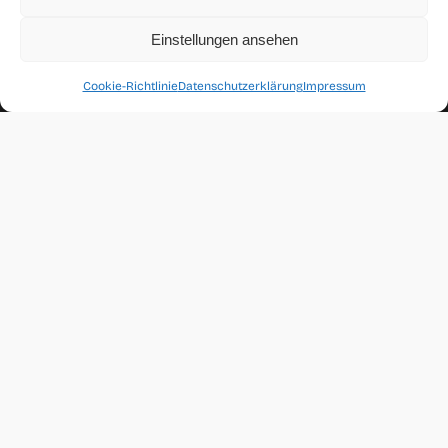
Mitarbeiterfotografie und
Unternehmensportraits
Einstellungen ansehen
Personal Branding Fotografie
Cookie-Richtlinie
Datenschutzerklärung
Impressum
Bewerbungsfotos und Profilbilder
More Creative Work
Follow me
Impressum
Datenschutzerklärung
Cookie-Richtlinie (EU)
Lorena Schaupp
Business & Soul Fotografie